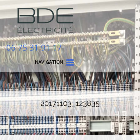
06 75 31 91 17
NAVIGATION
20171103_123835